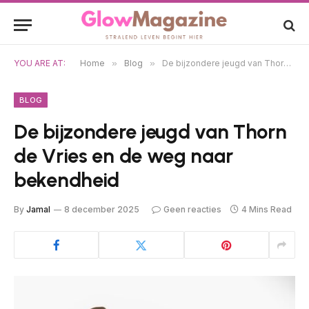
YOU ARE AT:
Home
»
Blog
»
De bijzondere jeugd van Thorn de Vries en de weg naar bekendheid
BLOG
De bijzondere jeugd van Thorn
de Vries en de weg naar
bekendheid
By
Jamal
8 december 2025
Geen reacties
4 Mins Read