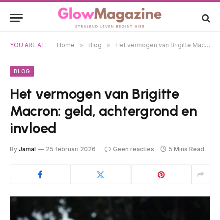
YOU ARE AT:
Home
»
Blog
»
Het vermogen van Brigitte Macron: geld, achtergrond en invloed
BLOG
Het vermogen van Brigitte
Macron: geld, achtergrond en
invloed
By
Jamal
25 februari 2026
Geen reacties
5 Mins Read