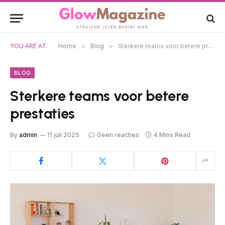
YOU ARE AT:
Home
»
Blog
»
Sterkere teams voor betere prestaties
BLOG
Sterkere teams voor betere
prestaties
By
admin
11 juli 2025
Geen reacties
4 Mins Read