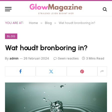
YOU ARE AT:
Home
»
Blog
»
Wat houdt bronboring in?
BLOG
Wat houdt bronboring in?
By
admin
26 februari 2024
Geen reacties
3 Mins Read