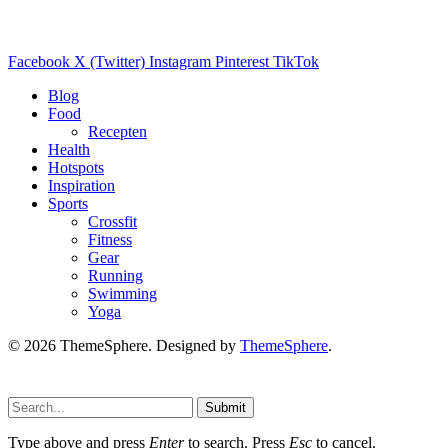
Facebook
X (Twitter)
Instagram
Pinterest
TikTok
Blog
Food
Recepten
Health
Hotspots
Inspiration
Sports
Crossfit
Fitness
Gear
Running
Swimming
Yoga
© 2026 ThemeSphere. Designed by
ThemeSphere
.
Submit
Type above and press
Enter
to search. Press
Esc
to cancel.