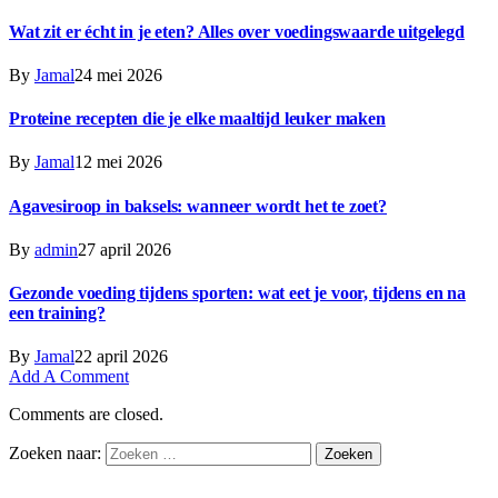
Wat zit er écht in je eten? Alles over voedingswaarde uitgelegd
By
Jamal
24 mei 2026
Proteine recepten die je elke maaltijd leuker maken
By
Jamal
12 mei 2026
Agavesiroop in baksels: wanneer wordt het te zoet?
By
admin
27 april 2026
Gezonde voeding tijdens sporten: wat eet je voor, tijdens en na
een training?
By
Jamal
22 april 2026
Add A Comment
Comments are closed.
Zoeken naar: