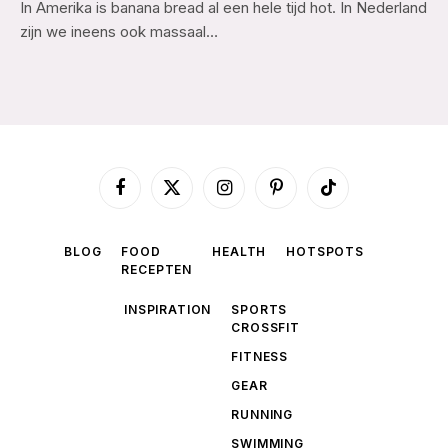
In Amerika is banana bread al een hele tijd hot. In Nederland
zijn we ineens ook massaal…
Facebook
X
Instagram
Pinterest
TikTok
(Twitter)
BLOG
FOOD
HEALTH
HOTSPOTS
RECEPTEN
INSPIRATION
SPORTS
CROSSFIT
FITNESS
GEAR
RUNNING
SWIMMING