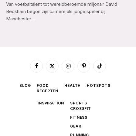
Van voetbaltalent tot wereldberoemde miljonair David
Beckham begon zijn carrière als jonge speler bij
Manchester…
Facebook
X
Instagram
Pinterest
TikTok
(Twitter)
BLOG
FOOD
HEALTH
HOTSPOTS
RECEPTEN
INSPIRATION
SPORTS
CROSSFIT
FITNESS
GEAR
RUNNING