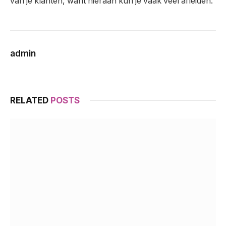
van je klanten, want hieraan kun je vaak veel afleiden.
admin
RELATED
POSTS