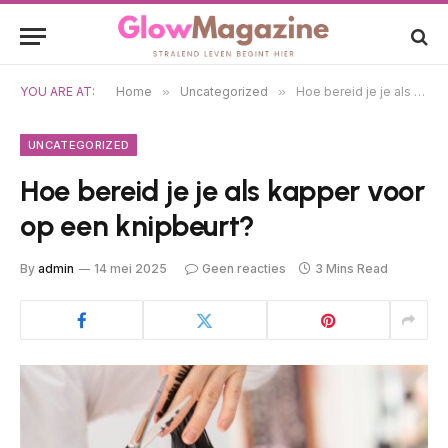
YOU ARE AT:
Home
»
Uncategorized
»
Hoe bereid je je als kapper voor op een knipbeurt?
UNCATEGORIZED
Hoe bereid je je als kapper voor
op een knipbeurt?
By
admin
14 mei 2025
Geen reacties
3 Mins Read