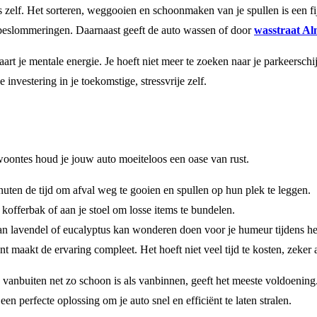
es zelf. Het sorteren, weggooien en schoonmaken van je spullen is een fij
 beslommeringen. Daarnaast geeft de auto wassen of door
wasstraat Al
rt je mentale energie. Je hoeft niet meer te zoeken naar je parkeerschij
investering in je toekomstige, stressvrije zelf.
woontes houd je jouw auto moeiteloos een oase van rust.
uten de tijd om afval weg te gooien en spullen op hun plek te leggen.
 kofferbak of aan je stoel om losse items te bundelen.
an lavendel of eucalyptus kan wonderen doen voor je humeur tijdens het
maakt de ervaring compleet. Het hoeft niet veel tijd te kosten, zeker al
 die vanbuiten net zo schoon is als vanbinnen, geeft het meeste voldoenin
een perfecte oplossing om je auto snel en efficiënt te laten stralen.