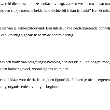
en wereld die constant onze aandacht vraagt, zoeken we allemaal naar m
ls een stukje mentale helderheid dichterbij is dan je denkt? Het zit mis
iegel van je gemoedstoestand. Een interieur vol rondslingerende bonnetj
een krachtig signaal: ik neem de controle terug.
et is een vorm van omgevingspsychologie in het klein. Een opgeruimde, f
n een kalmer gevoel, vooral tijdens het rijden.
e bent klaar voor de rit, letterlijk en figuurlijk. Je hoeft je niet te erg
 en georganiseerde ervaring te beginnen.