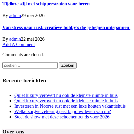
Tijdloze stijl met schipperstruien voor heren
By
admin
29 mei 2026
Van stress naar rust: creatieve hobby’s die je helpen ontspannen
By
admin
22 mei 2026
Add A Comment
Comments are closed.
Zoeken
naar:
Recente berichten
Quiet luxury verovert nu ook de kleinste ruimte in huis
Quiet luxury verovert nu ook de kleinste ruimte in huis
Investeren in Noorse rust met een luxe houten vakantiehuis
Welke zorgverzekering past bij jouw leven van nu?
Steel de show met deze schoenentrends voor 2026
Over ons