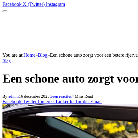
Facebook
X (Twitter)
Instagram
You are at:
Home
»
Blog
»
Een schone auto zorgt voor een betere rijerva
Blog
Een schone auto zorgt voor
By
admin
16 december 2025
Geen reacties
4 Mins Read
Facebook
Twitter
Pinterest
LinkedIn
Tumblr
Email