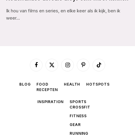
Ik hou van films en series, en elke keer als ik kijk, ben ik
weer…
Facebook
X
Instagram
Pinterest
TikTok
(Twitter)
BLOG
FOOD
HEALTH
HOTSPOTS
RECEPTEN
INSPIRATION
SPORTS
CROSSFIT
FITNESS
GEAR
RUNNING