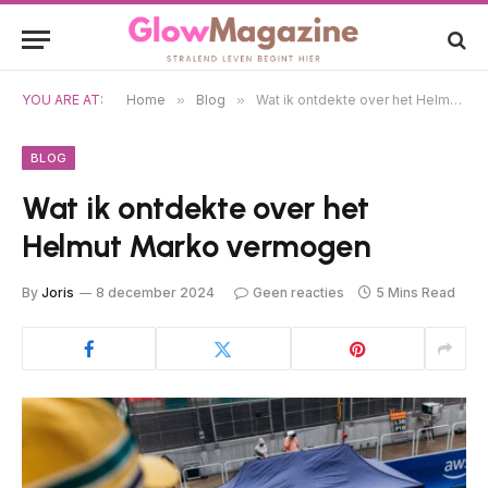
YOU ARE AT:
Home
»
Blog
»
Wat ik ontdekte over het Helmut Marko vermogen
BLOG
Wat ik ontdekte over het
Helmut Marko vermogen
By
Joris
8 december 2024
Geen reacties
5 Mins Read