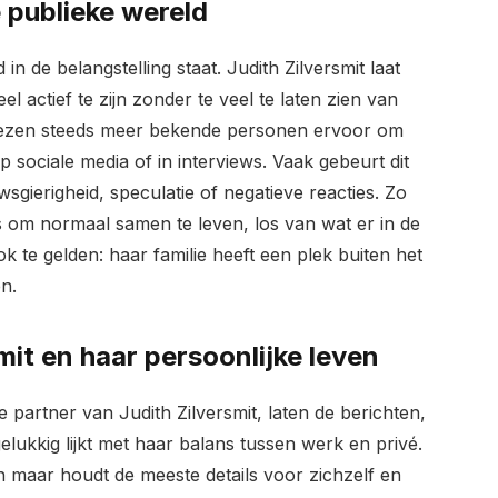
 publieke wereld
in de belangstelling staat. Judith Zilversmit laat
l actief te zijn zonder te veel te laten zien van
d kiezen steeds meer bekende personen ervoor om
op sociale media of in interviews. Vaak gebeurt dit
ierigheid, speculatie of negatieve reacties. Zo
g is om normaal samen te leven, los van wat er in de
ok te gelden: haar familie heeft een plek buiten het
n.
mit en haar persoonlijke leven
e partner van Judith Zilversmit, laten de berichten,
gelukkig lijkt met haar balans tussen werk en privé.
en maar houdt de meeste details voor zichzelf en