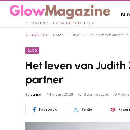
BL
YOU ARE AT:
Home
»
Blog
»
Het leven van Judith Zilv
BLOG
Het leven van Judith 
partner
By
Jamal
14 maart 2026
Geen reacties
4 Mins
Facebook
Twitter
Pinter