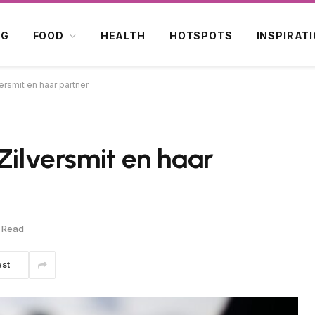
OG
FOOD
HEALTH
HOTSPOTS
INSPIRAT
ersmit en haar partner
Zilversmit en haar
 Read
est