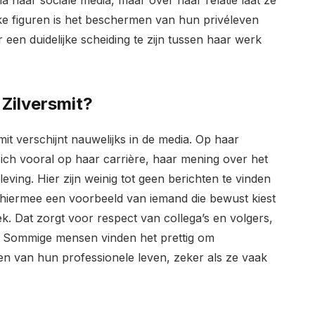
a haar sociale media, maar over haar relatie laat ze
eke figuren is het beschermen van hun privéleven
r een duidelijke scheiding te zijn tussen haar werk
 Zilversmit?
it verschijnt nauwelijks in de media. Op haar
 zich vooral op haar carrière, haar mening over het
ving. Hier zijn weinig tot geen berichten te vinden
s hiermee een voorbeeld van iemand die bewust kiest
ek. Dat zorgt voor respect van collega’s en volgers,
. Sommige mensen vinden het prettig om
en van hun professionele leven, zeker als ze vaak