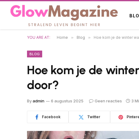
BL
YOU ARE AT:
Home
»
Blog
»
Hoe kom je de winter wa
BLOG
Hoe kom je de winte
door?
By
admin
6 augustus 2025
Geen reacties
3 M
Facebook
Twitter
Pinter