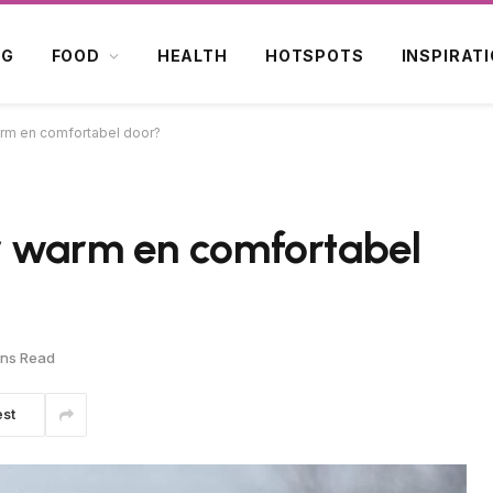
OG
FOOD
HEALTH
HOTSPOTS
INSPIRAT
rm en comfortabel door?
r warm en comfortabel
ins Read
est