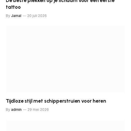
De beste plekken op je lichaam voor een eerste
tattoo
By
Jamal
20 juli 2026
Tijdloze stijl met schipperstruien voor heren
By
admin
29 mei 2026