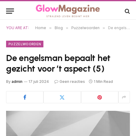
YOU ARE AT:
Home
»
Blog
»
Puzzelwoorden
»
De engelsman bepaalt het gezicht voor ’t aspect (5)
PUZZELWOORDEN
De engelsman bepaalt het
gezicht voor ’t aspect (5)
By
admin
17 juli 2024
Geen reacties
1 Min Read