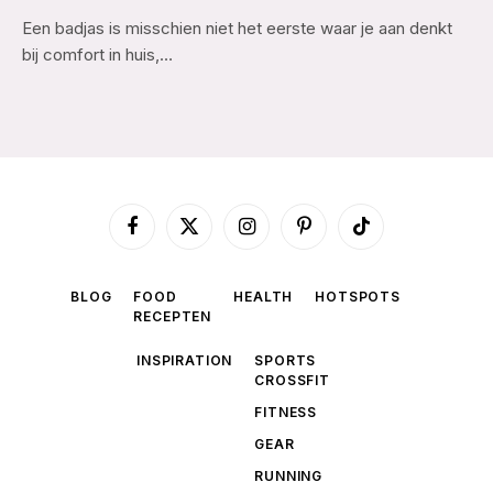
Een badjas is misschien niet het eerste waar je aan denkt
bij comfort in huis,…
Facebook
X
Instagram
Pinterest
TikTok
(Twitter)
BLOG
FOOD
HEALTH
HOTSPOTS
RECEPTEN
INSPIRATION
SPORTS
CROSSFIT
FITNESS
GEAR
RUNNING