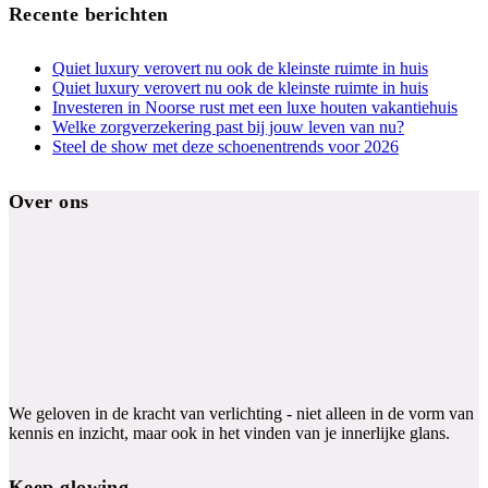
Recente berichten
Quiet luxury verovert nu ook de kleinste ruimte in huis
Quiet luxury verovert nu ook de kleinste ruimte in huis
Investeren in Noorse rust met een luxe houten vakantiehuis
Welke zorgverzekering past bij jouw leven van nu?
Steel de show met deze schoenentrends voor 2026
Over ons
We geloven in de kracht van verlichting - niet alleen in de vorm van
kennis en inzicht, maar ook in het vinden van je innerlijke glans.
Keep glowing