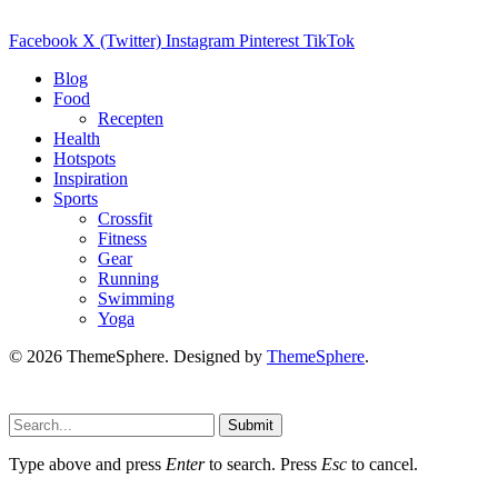
Facebook
X (Twitter)
Instagram
Pinterest
TikTok
Blog
Food
Recepten
Health
Hotspots
Inspiration
Sports
Crossfit
Fitness
Gear
Running
Swimming
Yoga
© 2026 ThemeSphere. Designed by
ThemeSphere
.
Submit
Type above and press
Enter
to search. Press
Esc
to cancel.