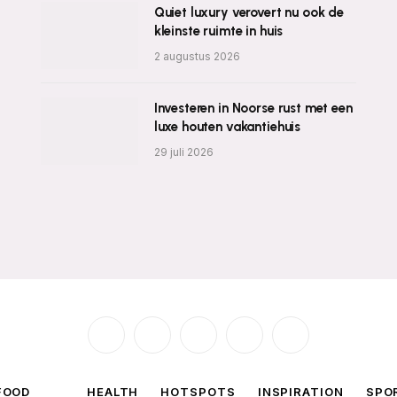
Quiet luxury verovert nu ook de
kleinste ruimte in huis
2 augustus 2026
Investeren in Noorse rust met een
luxe houten vakantiehuis
29 juli 2026
Facebook
X
Instagram
Pinterest
TikTok
(Twitter)
FOOD
HEALTH
HOTSPOTS
INSPIRATION
SPO