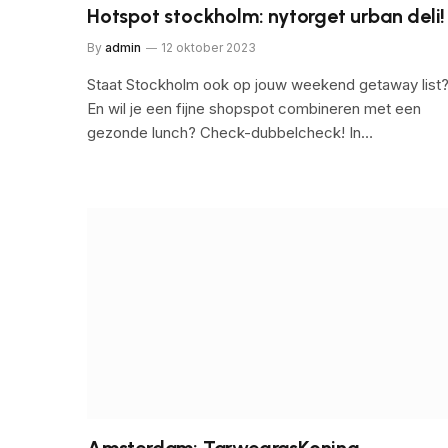
Hotspot stockholm: nytorget urban deli!
By
admin
12 oktober 2023
Staat Stockholm ook op jouw weekend getaway list
En wil je een fijne shopspot combineren met een
gezonde lunch? Check-dubbelcheck! In…
Amsterdam: TarwegrasKoning