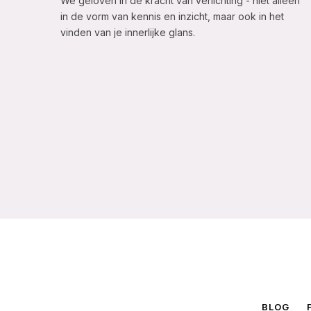
We geloven in de kracht van verlichting - niet alleen
in de vorm van kennis en inzicht, maar ook in het
vinden van je innerlijke glans.
BLOG