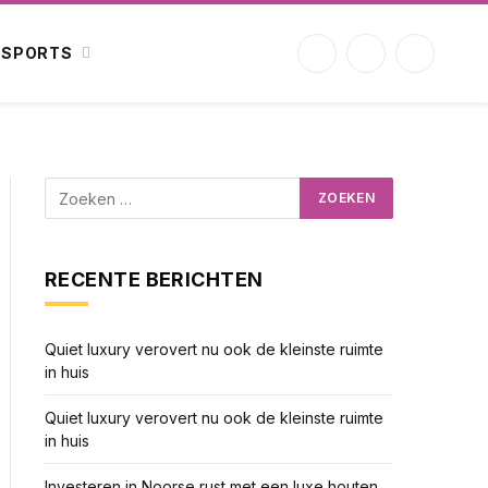
SPORTS
Facebook
X
Instagram
(Twitter)
RECENTE BERICHTEN
Quiet luxury verovert nu ook de kleinste ruimte
in huis
Quiet luxury verovert nu ook de kleinste ruimte
in huis
Investeren in Noorse rust met een luxe houten