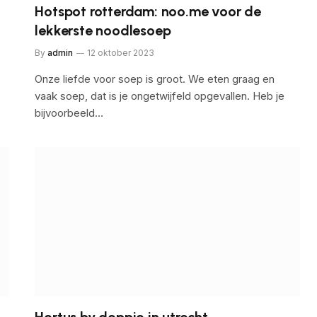
Hotspot rotterdam: noo.me voor de
lekkerste noodlesoep
By
admin
12 oktober 2023
?
Onze liefde voor soep is groot. We eten graag en
vaak soep, dat is je ongetwijfeld opgevallen. Heb je
bijvoorbeeld…
Hortus by doppio in utrecht