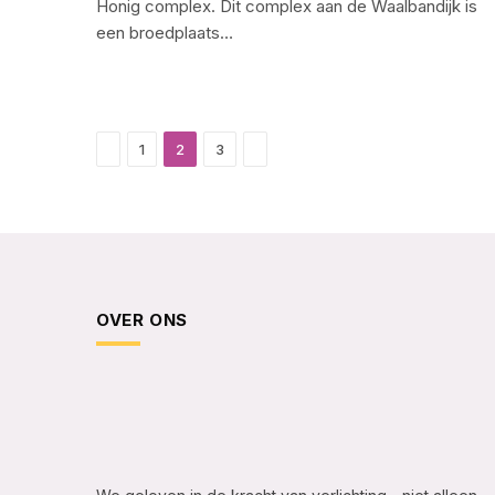
Honig complex. Dit complex aan de Waalbandijk is
een broedplaats…
Previous
Next
1
2
3
OVER ONS