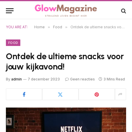
YOU ARE AT:
Home
»
Food
»
Ontdek de ultieme snacks voor jouw kijkavond!
FOOD
Ontdek de ultieme snacks voor
jouw kijkavond!
By
admin
7 december 2023
Geen reacties
3 Mins Read