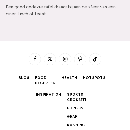
Een goed gedekte tafel draagt bij aan de sfeer van een
diner, lunch of feest.…
Facebook
X
Instagram
Pinterest
TikTok
(Twitter)
BLOG
FOOD
HEALTH
HOTSPOTS
RECEPTEN
INSPIRATION
SPORTS
CROSSFIT
FITNESS
GEAR
RUNNING