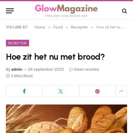
YOU ARE AT:
Home
»
Food
»
Recepten
»
Hoe zit het nu met brood?
RECEPTEN
Hoe zit het nu met brood?
By
admin
29 september 2023
Geen reacties
5 Mins Read