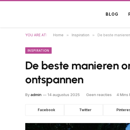
BLOG
YOU ARE AT:
Home
»
Inspiration
»
De beste manieren
INSPIRATION
De beste manieren o
ontspannen
By
admin
14 augustus 2025
Geen reacties
4 Mins
Facebook
Twitter
Pintere