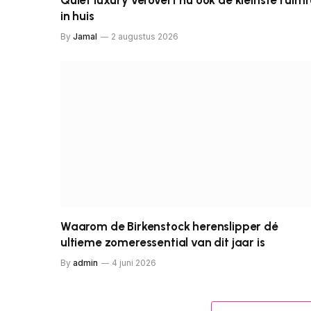
Quiet luxury verovert nu ook de kleinste ruim
in huis
By
Jamal
2 augustus 2026
Waarom de Birkenstock herenslipper dé
ultieme zomeressential van dit jaar is
By
admin
4 juni 2026