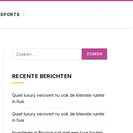
SPORTS
Facebook
X
Instagram
(Twitter)
RECENTE BERICHTEN
Quiet luxury verovert nu ook de kleinste ruimte
in huis
Quiet luxury verovert nu ook de kleinste ruimte
in huis
Investeren in Noorse rust met een luxe houten