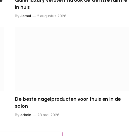
te
Quiet luxury verovert nu ook de kleinste ruimte
in huis
By
Jamal
2 augustus 2026
De beste nagelproducten voor thuis en in de
salon
By
admin
28 mei 2026