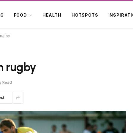
OG
FOOD
HEALTH
HOTSPOTS
INSPIRAT
 rugby
n rugby
s Read
est