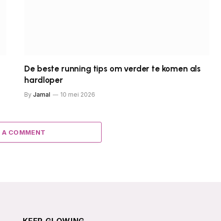
De beste running tips om verder te komen als
hardloper
By
Jamal
10 mei 2026
 A COMMENT
KEEP GLOWING