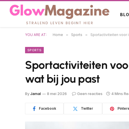
BL
YOU ARE AT:
Home
»
Sports
»
Sportactiviteiten voor 
SPORTS
Sportactiviteiten voo
wat bij jou past
By
Jamal
8 mei 2026
Geen reacties
4 Mins R
Facebook
Twitter
Pinter