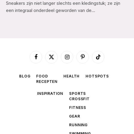
Sneakers zijn niet langer slechts een kledingstuk; ze zijn
een integraal onderdeel geworden van de…
Facebook
X
Instagram
Pinterest
TikTok
(Twitter)
BLOG
FOOD
HEALTH
HOTSPOTS
RECEPTEN
INSPIRATION
SPORTS
CROSSFIT
FITNESS
GEAR
RUNNING
SWIMMING