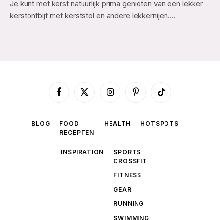
Je kunt met kerst natuurlijk prima genieten van een lekker
kerstontbijt met kerststol en andere lekkernijen.…
Facebook
X
Instagram
Pinterest
TikTok
(Twitter)
BLOG
FOOD
HEALTH
HOTSPOTS
RECEPTEN
INSPIRATION
SPORTS
CROSSFIT
FITNESS
GEAR
RUNNING
SWIMMING