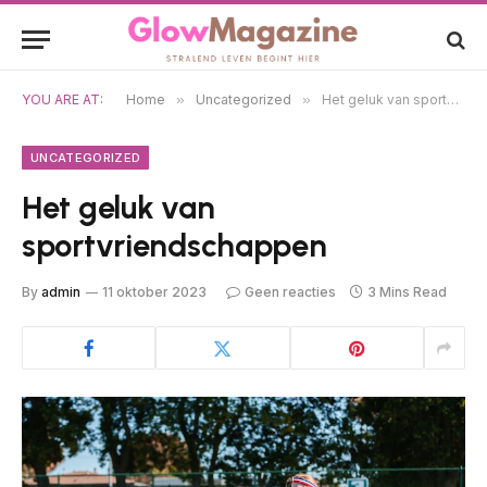
YOU ARE AT:
Home
»
Uncategorized
»
Het geluk van sportvriendschappen
UNCATEGORIZED
Het geluk van
sportvriendschappen
By
admin
11 oktober 2023
Geen reacties
3 Mins Read