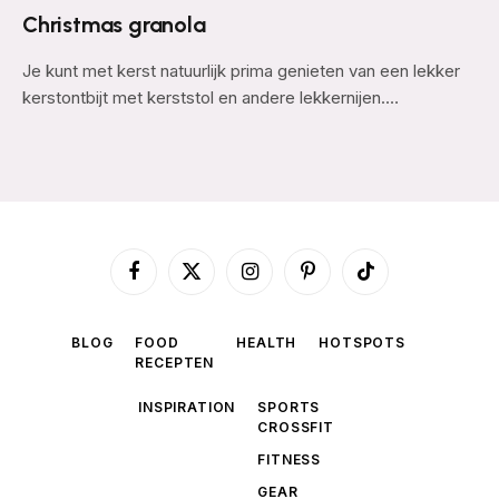
Christmas granola
Je kunt met kerst natuurlijk prima genieten van een lekker
kerstontbijt met kerststol en andere lekkernijen.…
Facebook
X
Instagram
Pinterest
TikTok
(Twitter)
BLOG
FOOD
HEALTH
HOTSPOTS
RECEPTEN
INSPIRATION
SPORTS
CROSSFIT
FITNESS
GEAR