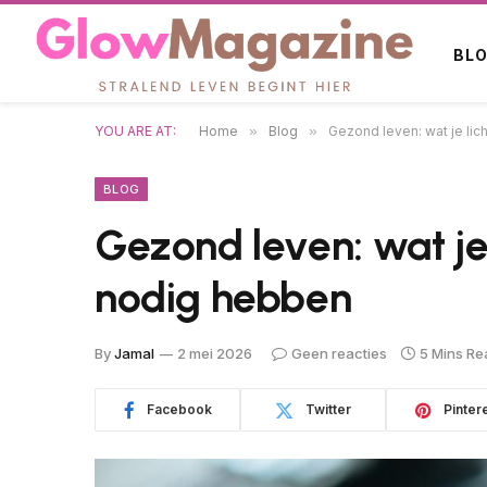
BL
YOU ARE AT:
Home
»
Blog
»
Gezond leven: wat je li
BLOG
Gezond leven: wat je
nodig hebben
By
Jamal
2 mei 2026
Geen reacties
5 Mins Re
Facebook
Twitter
Pinter