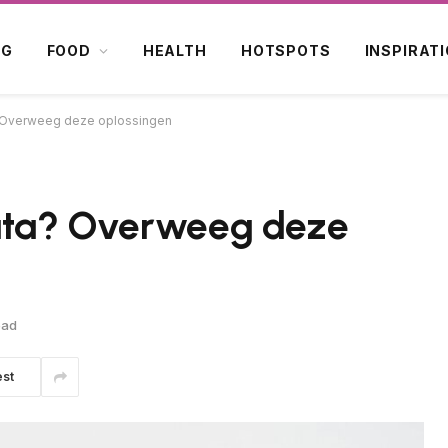
OG
FOOD
HEALTH
HOTSPOTS
INSPIRAT
a? Overweeg deze oplossingen
data? Overweeg deze
ead
est