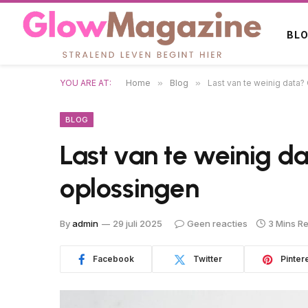
BL
YOU ARE AT:
Home
»
Blog
»
Last van te weinig dat
BLOG
Last van te weinig 
oplossingen
By
admin
29 juli 2025
Geen reacties
3 Mins R
Facebook
Twitter
Pinter