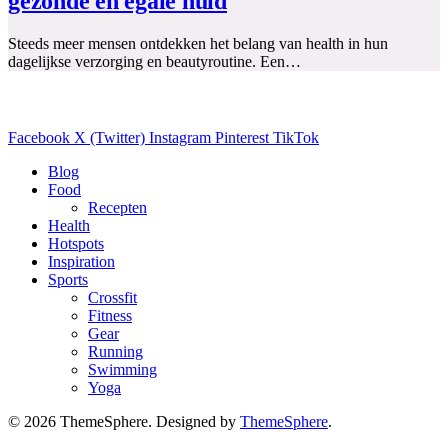
gezonde en egale huid
Steeds meer mensen ontdekken het belang van health in hun
dagelijkse verzorging en beautyroutine. Een…
Facebook
X (Twitter)
Instagram
Pinterest
TikTok
Blog
Food
Recepten
Health
Hotspots
Inspiration
Sports
Crossfit
Fitness
Gear
Running
Swimming
Yoga
© 2026 ThemeSphere. Designed by
ThemeSphere
.