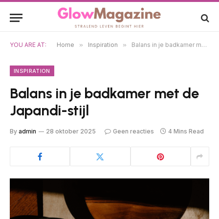
YOU ARE AT:
Home
»
Inspiration
»
Balans in je badkamer met de Japandi-stijl
INSPIRATION
Balans in je badkamer met de
Japandi-stijl
By
admin
28 oktober 2025
Geen reacties
4 Mins Read