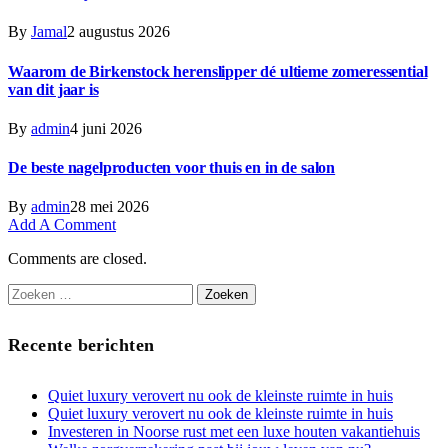
By
Jamal
2 augustus 2026
Waarom de Birkenstock herenslipper dé ultieme zomeressential
van dit jaar is
By
admin
4 juni 2026
De beste nagelproducten voor thuis en in de salon
By
admin
28 mei 2026
Add A Comment
Comments are closed.
Zoeken
naar:
Recente berichten
Quiet luxury verovert nu ook de kleinste ruimte in huis
Quiet luxury verovert nu ook de kleinste ruimte in huis
Investeren in Noorse rust met een luxe houten vakantiehuis