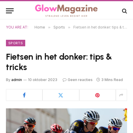
YOU ARE AT:
Home
»
Sports
»
Fietsen in het donker: tips & tricks
SPORTS
Fietsen in het donker: tips &
tricks
By
admin
10 oktober 2023
Geen reacties
3 Mins Read