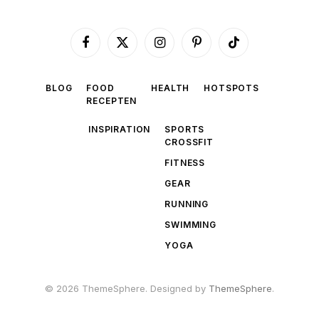
Facebook
X
Instagram
Pinterest
TikTok
(Twitter)
BLOG
FOOD
HEALTH
HOTSPOTS
RECEPTEN
INSPIRATION
SPORTS
CROSSFIT
FITNESS
GEAR
RUNNING
SWIMMING
YOGA
© 2026 ThemeSphere. Designed by
ThemeSphere
.