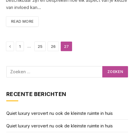
beschikbaar zijn en bespreken hoe elk aspect van je keuze
van invloed kan…
READ MORE
Previous
…
1
25
26
27
RECENTE BERICHTEN
Quiet luxury verovert nu ook de kleinste ruimte in huis
Quiet luxury verovert nu ook de kleinste ruimte in huis