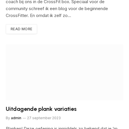
coach bij ons in de CrossFit box. Speciaal voor de
community schreef ik een blog voor de beginnende
CrossFitter. En omdat ik zelf zo…
READ MORE
Uitdagende plank variaties
By
admin
27 september 2023
Planken! Deze oefening is inmiddels zo bekend dat je ‘m