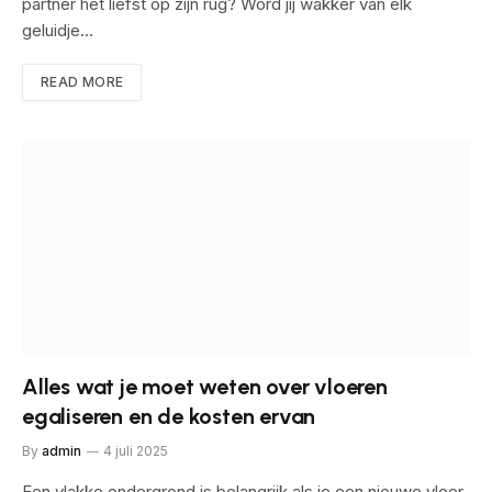
partner het liefst op zijn rug? Word jij wakker van elk
geluidje…
READ MORE
Alles wat je moet weten over vloeren
egaliseren en de kosten ervan
By
admin
4 juli 2025
Een vlakke ondergrond is belangrijk als je een nieuwe vloer