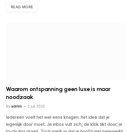
READ MORE
Waarom ontspanning geen luxe is maar
noodzaak
By
admin
2 juli 2025
Iedereen voelt het wel eens knagen: het idee dat je
eigenlijk door moet. Je inbox vult zich, de klok tikt door, je
to-do lijst groeit. Toch merk je dat je hoofd niet meewerkt.