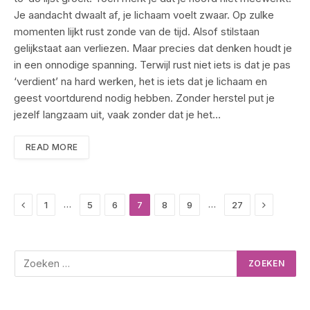
Je aandacht dwaalt af, je lichaam voelt zwaar. Op zulke
momenten lijkt rust zonde van de tijd. Alsof stilstaan
gelijkstaat aan verliezen. Maar precies dat denken houdt je
in een onnodige spanning. Terwijl rust niet iets is dat je pas
‘verdient’ na hard werken, het is iets dat je lichaam en
geest voortdurend nodig hebben. Zonder herstel put je
jezelf langzaam uit, vaak zonder dat je het…
READ MORE
Previous
Next
…
…
1
5
6
7
8
9
27